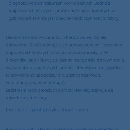
diagnozowaniem zaburzeń hormonalnych. Jedną z
najpowszechniejszych chorób endokrynologicznych w
gabinecie internisty jest obecnie niedoczynność tarczycy.
Lekarz internista w warunkach Podstawowej Opieki
Zdrowotnej (
POZ
) zajmuje się diagnozowaniem i leczeniem
najpowszechniejszych schorzeń u osób dorosłych. W
przypadku, gdy objawy zgłaszane przez pacjenta wymagają
wykonania szczegółowych badań, internista może wystawić
skierowanie do specjalisty (np. gastroenterologa,
kardiologia, czy reumatologa).
Leczeniem osób dorosłych oprócz internisty zajmuje się
także lekarz rodzinny.
Internista - profilaktyka chorób serca
Podczas wizyty u lekarza internisty możemy usłyszeć kilka