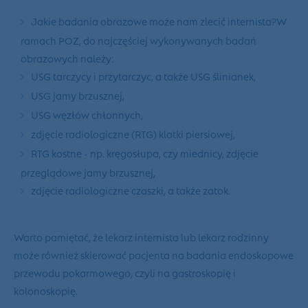
Jakie badania obrazowe może nam zlecić internista?W
ramach POZ, do najczęściej wykonywanych badań
obrazowych należy:
USG tarczycy i przytarczyc, a także USG ślinianek,
USG jamy brzusznej,
USG węzłów chłonnych,
zdjęcie radiologiczne (RTG) klatki piersiowej,
RTG kostne - np. kręgosłupa, czy miednicy, zdjęcie
przeglądowe jamy brzusznej,
zdjęcie radiologiczne czaszki, a także zatok.
Warto pamiętać, że lekarz internista lub lekarz rodzinny
może również skierować pacjenta na badania endoskopowe
przewodu pokarmowego, czyli na gastroskopię i
kolonoskopię.