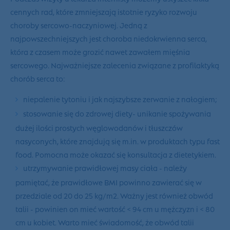
cennych rad, które zmniejszają istotnie ryzyko rozwoju
choroby sercowo-naczyniowej. Jedną z
najpowszechniejszych jest choroba niedokrwienna serca,
która z czasem może grozić nawet zawałem mięśnia
sercowego. Najważniejsze zalecenia związane z profilaktyką
chorób serca to:
niepalenie tytoniu i jak najszybsze zerwanie z nałogiem
;
stosowanie się do zdrowej diety
- unikanie spożywania
dużej ilości prostych węglowodanów i tłuszczów
nasyconych, które znajdują się m.in. w produktach typu fast
food. Pomocna może okazać się konsultacja z dietetykiem.
utrzymywanie prawidłowej masy ciała
- należy
pamiętać, że prawidłowe BMI powinno zawierać się w
przedziale od 20 do 25 kg/m2. Ważny jest również obwód
talii - powinien on mieć wartość < 94 cm u mężczyzn i < 80
cm u kobiet. Warto mieć świadomość, że obwód talii