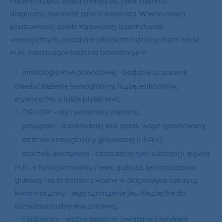
diagnostyczne może zalecić internista. W warunkach
podstawowej opieki zdrowotnej lekarz chorób
wewnętrznych, podobnie jak lekarz rodzinny, może zlecić
m.in. następujące badania laboratoryjne:
morfologia krwi obwodowej - badanie to pozwoli
określić stężenie hemoglobiny, liczbę leukocytów,
erytrocytów, a także płytek krwi,
OB i CRP - czyli parametry zapalne,
jonogram - a dokładniej sód, potas, wapń zjonizowany,
stężenie hemoglobiny glikowanej (HbA1c),
mocznik, kreatynina - oznaczenia tych substancji mówią
m.in. o funkcjonowaniu nerek, glukoza, test obciążenia
glukozą - są to badania ważne w diagnostyce cukrzycy,
kwas moczowy - jego oznaczenie jest niezbędne do
rozpoznania dny moczanowej,
lipidogram - ważne badanie, związane z ryzykiem