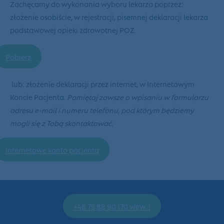
Zachęcamy do wykonania wyboru lekarza poprzez:
złożenie
osobiście
, w rejestracji, pisemnej deklaracji lekarza
podstawowej opieki zdrowotnej POZ
Pobierz
lub:
złożenie deklaracji
przez internet
, w Internetowym
Koncie Pacjenta.
Pamiętaj zawsze o wpisaniu w formularzu
adresu e-mail i numeru telefonu, pod którym będziemy
mogli się z Tobą skontaktować
.
Internetowe konto pacjenta
+48 75 88 90 170 wew. 1