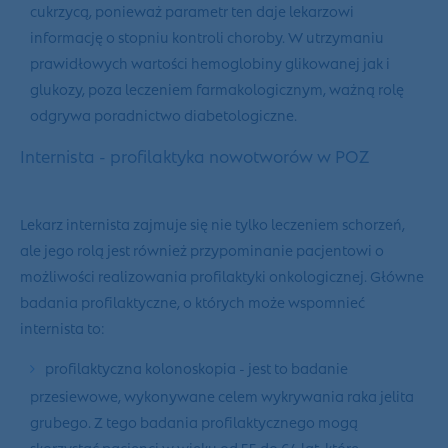
cukrzycą, ponieważ parametr ten daje lekarzowi
informację o stopniu kontroli choroby. W utrzymaniu
prawidłowych wartości hemoglobiny glikowanej jak i
glukozy, poza leczeniem farmakologicznym, ważną rolę
odgrywa poradnictwo diabetologiczne.
Internista - profilaktyka nowotworów w POZ
Lekarz internista zajmuje się nie tylko leczeniem schorzeń,
ale jego rolą jest również przypominanie pacjentowi o
możliwości realizowania profilaktyki onkologicznej. Główne
badania profilaktyczne, o których może wspomnieć
internista to:
profilaktyczna kolonoskopia
- jest to badanie
przesiewowe, wykonywane celem wykrywania raka jelita
grubego. Z tego badania profilaktycznego mogą
skorzystać pacjenci w wieku od 55 do 64 lat, które