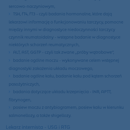
sercowo-naczyniowym,
TSH, fT4, fT3 - czyli badania hormonalne, które dają
lekarzowi informację o funkcjonowaniu tarczycy, pomocne
między innymi w diagnostyce niedoczynności tarczycy
czynnik reumatoidalny - wstępne badanie w diagnostyce
niektórych schorzeń reumatycznych,
ALT, AST, GGTP - czyli tak zwane „próby wątrobowe”,
badanie ogólne moczu - wykonywane celem wstępnej
diagnostyki zakażenia układu moczowego,
badanie ogólne kału, badanie kału pod kątem schorzeń
pasożytniczych,
badania dotyczące układu krzepnięcia - INR, APTT,
fibrynogen,
posiew moczu z antybiogramem, posiew kału w kierunku
salmonellozy, a także shigellozy.
Lekarz internista - USG i RTG