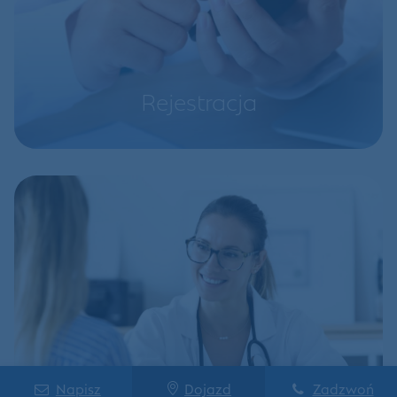
Rejestracja
Napisz
Dojazd
Zadzwoń