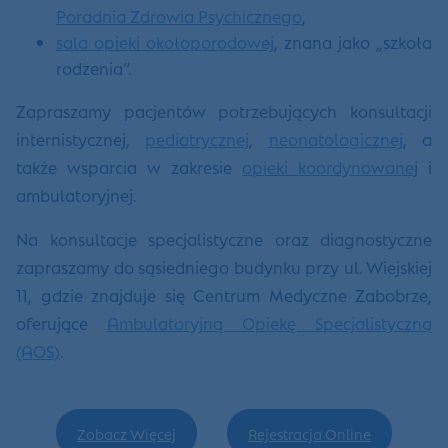
Poradnia Zdrowia Psychicznego
,
sala opieki okołoporodowej
, znana jako „szkoła
rodzenia”.
Zapraszamy pacjentów potrzebujących konsultacji
internistycznej,
pediatrycznej
,
neonatologicznej
, a
także wsparcia w zakresie
opieki koordynowane
j i
ambulatoryjnej.
Na konsultacje specjalistyczne oraz diagnostyczne
zapraszamy do sąsiedniego budynku przy ul. Wiejskiej
11, gdzie znajduje się Centrum Medyczne Zabobrze,
oferujące
Ambulatoryjną Opiekę Specjalistyczną
(AOS)
.
Zobacz Więcej
Rejestracja Online