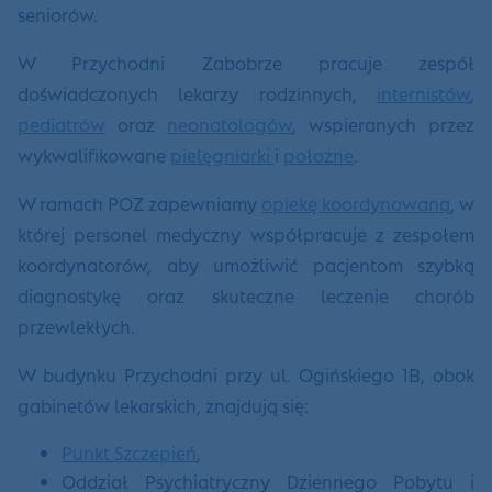
seniorów.
W Przychodni Zabobrze pracuje zespół
doświadczonych lekarzy rodzinnych,
internistów
,
pediatrów
oraz
neonatologów
, wspieranych przez
wykwalifikowane
pielęgniarki
i
położne
.
W ramach POZ zapewniamy
opiekę koordynowaną
, w
której personel medyczny współpracuje z zespołem
koordynatorów, aby umożliwić pacjentom szybką
diagnostykę oraz skuteczne leczenie chorób
przewlekłych.
W budynku Przychodni przy ul. Ogińskiego 1B, obok
gabinetów lekarskich, znajdują się:
Punkt Szczepień
,
Oddział Psychiatryczny Dziennego Pobytu i