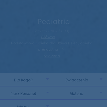
Pediatria
Jesteś teraz tutaj:
Główna
Podstawowa Opieka dla Dzieci Dzieci, opieka
prenatalna
pediatria
Dla Kogo?
Świadczenia
Nasz Personel
Galeria
Ważne