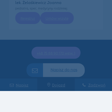
lek. Żelaśkiewicz Joanna
pediatra, spec. medycyny rodzinnej
Rejestruj
Umów wizytę
+48 75 88 90 170 wew. 1
Napisz do nas
Napisz
Dojazd
Zadzwoń
Galeria