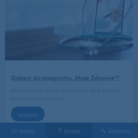
Dołącz do programu „Moje Zdrowie”!
Zapraszamy do udziału w programie „Moje Zdrowie” –
kompleksowym projekcie...
Szczegóły
Napisz
Dojazd
Zadzwoń