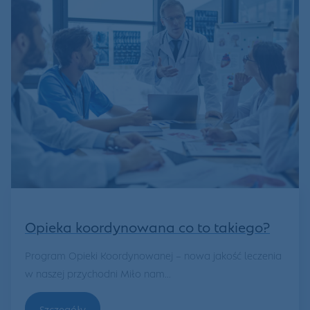
Opieka koordynowana co to takiego?
Program Opieki Koordynowanej – nowa jakość leczenia
w naszej przychodni Miło nam...
Szczegóły