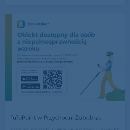
TuToPoint w Przychodni Zabobrze
Z przyjemnością informujemy, że w naszych placówkach