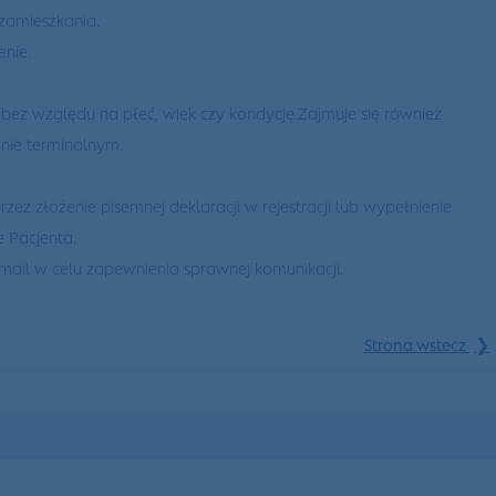
zamieszkania.
nie.
ez względu na płeć, wiek czy kondycję.Zajmuje się również
nie terminalnym.
zez złożenie pisemnej deklaracji w rejestracji lub wypełnienie
e Pacjenta.
mail w celu zapewnienia sprawnej komunikacji.
❯
Strona wstecz