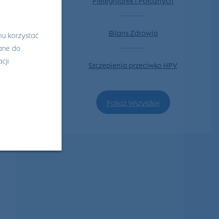
Bilans Zdrowia
mu korzystać
wane do
cji
Szczepienia przeciwko HPV
Pokaż Wszystkie