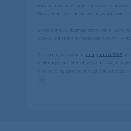
rodziną lub nawet społecznością w środowisku 
Uwzględnia ona miejsce wykonywania świadcze
Swoją pomocą obejmuje osoby chore i zdrowe, b
opieką nad osobami niepełnosprawnymi i w sta
Zachęcamy do wyboru
pielęgniarki POZ
popr
deklaracji przez Internet, w Internetowym Konci
Prosimy o wpisanie numeru telefonu i adresu e-
0