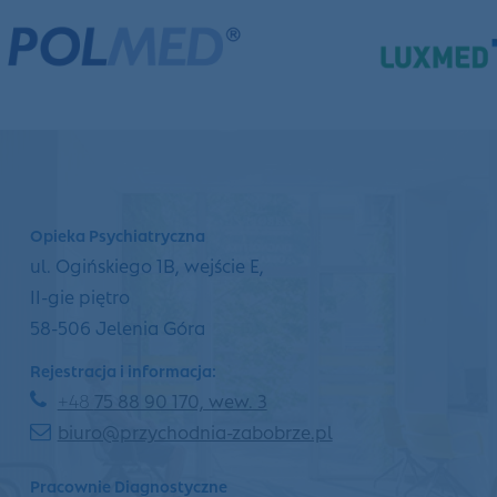
Opieka Psychiatryczna
ul. Ogińskiego 1B, wejście E,
II-gie piętro
58-506 Jelenia Góra
Rejestracja i informacja:
+48
75 88 90 170, wew. 3
biuro@przychodnia-zabobrze.pl
Pracownie Diagnostyczne