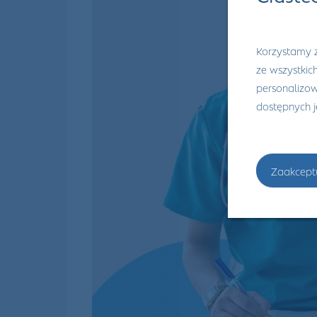
Korzystamy z
ze wszystkic
personalizowa
dostępnych 
Zaakcept