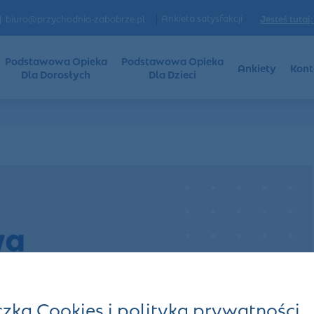
|
Ankieta satysfakcji
Jesteś tutaj:
biuro@przychodnia-zabobrze.pl
Podstawowa Opieka
Podstawowa Opieka
Ankiety
Kont
Dla Dorosłych
Dla Dzieci
czka Cookies i polityka prywatności