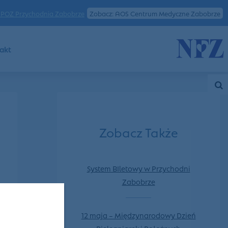
POZ Przychodnia Zabobrze
Zobacz: AOS Centrum Medyczne Zabobrze
akt
Zobacz Także
System BIletowy w Przychodni
Zabobrze
12 maja – Międzynarodowy Dzień
Pielęgniarek i Położnych