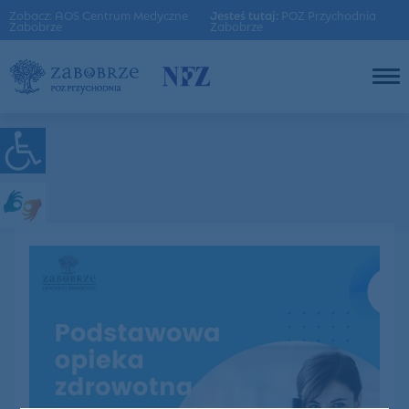
Zobacz: AOS Centrum Medyczne
Jesteś tutaj:
POZ Przychodnia
Zabobrze
Zabobrze