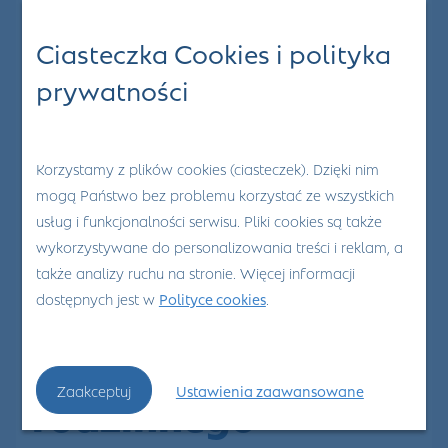
Ciasteczka Cookies i polityka
prywatności
Korzystamy z plików cookies (ciasteczek). Dzięki nim
mogą Państwo bez problemu korzystać ze wszystkich
usług i funkcjonalności serwisu. Pliki cookies są także
28
Wrz 2021
wykorzystywane do personalizowania treści i reklam, a
także analizy ruchu na stronie. Więcej informacji
0
dostępnych jest w
Polityce cookies
.
Wizyta u lekarza
Zaakceptuj
Ustawienia zaawansowane
rodzinnego