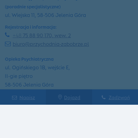
(poradnie specjalistyczne)
ul. Wiejska 11, 58-506 Jelenia Góra
Rejestracja i informacja:
+48
75 88 90 170, wew. 2
biuro@przychodnia-zabobrze.pl
Opieka Psychiatryczna
ul. Ogińskiego 1B, wejście E,
II-gie piętro
58-506 Jelenia Góra
Rejestracja i informacja:
Napisz
Dojazd
Zadzwoń
+48
75 88 90 170, wew. 3
biuro@przychodnia-zabobrze.pl
Pracownie Diagnostyczne
ul. Wiejska 11, 58-506 Jelenia Góra