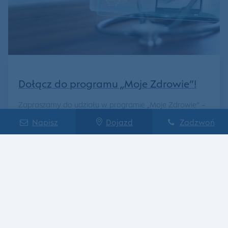
Dołącz do programu „Moje Zdrowie”!
Zapraszamy do udziału w programie „Moje Zdrowie” –
kompleksowym projekcie...
Napisz
Dojazd
Zadzwoń
Szczegóły