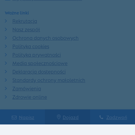
Ważne linki
Rekrutacja
Nasz zespół
Ochrona danych osobowych
Polityka cookies
Polityka prywatności
Media społecznościowe
Deklaracja dostępności
Standardy ochrony małoletnich
Zamówienia
Zdrowie online
Znajdź nas na:
Napisz
Dojazd
Zadzwoń
Facebook
Linkedin
Instagram