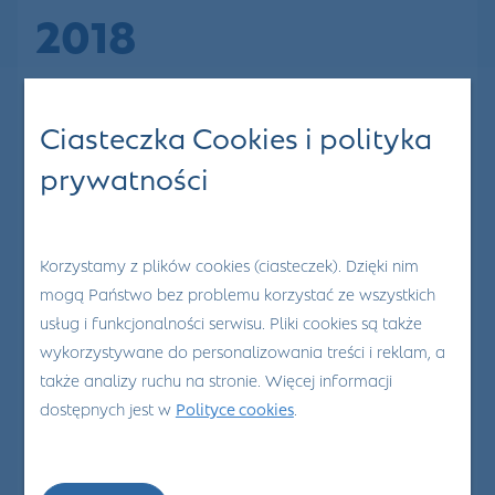
2018
Bezpłatne badania spirometryczne będą
Ciasteczka Cookies i polityka
oferowane pacjentom w zarejestrowanych
prywatności
placówkach medycznych, w terminie 01 - 06
października 2018. Dni Spirometrii organizowane
są w ramach wieloletniej kampanii HEALTHY
LUNGS FOR LIFE. Jest to inicjatywa European
Korzystamy z plików cookies (ciasteczek). Dzięki nim
mogą Państwo bez problemu korzystać ze wszystkich
Respiratory Society (ERS) i European Lung
usług i funkcjonalności serwisu. Pliki cookies są także
Fundation (ELF), koordynowana w Polsce przez
wykorzystywane do personalizowania treści i reklam, a
Polską Federację Stowarzyszeń Chorych na Astmę,
także analizy ruchu na stronie. Więcej informacji
Alergie i POCHP. Naszym celem jest zwrócenie
dostępnych jest w
Polityce cookies
.
uwagi Polaków na problemy zdrowia
oddechowego.