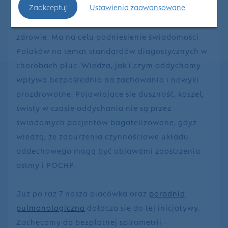
Zaakceptuj
Ustawienia zaawansowane
Obecna edycja dni spirometrii jest poświecona
wpływowi zanieczyszczeń powietrza na nasze
zdrowie. Ma na celu podniesienie świadomości
Polaków na temat standardów diagostycznych w
chorobach płuc. Wiedza, jak i czym oddychamy
wpływa bezpośrednio na zachowania i nawyki
prozdrowotne. Pojawiające się duszność, kaszel,
świsty w czasie oddychania nie są przez
świadomych pacjentów bagatelizowane, gdyż
wiedzą, że zaburzenia czynnościowe układu
oddechowego mogą być objawami zaostrzenia
astmy i POCHP.
Już po raz 7 nasza placówka oraz
poradnia
pulmonologiczna
dołacza się do tej inicjatywy.
Zachęcamy do bezpłatnej spirometrii -