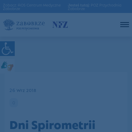
Zobacz: AOS Centrum Medyczne
Jesteś tutaj:
POZ Przychodnia
Zabobrze
Zabobrze
26
Wrz 2018
0
Dni Spirometrii