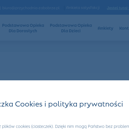
|
Ankieta satysfakcji
Jesteś tutaj:
biuro@przychodnia-zabobrze.pl
Podstawowa Opieka
Podstawowa Opieka
Ankiety
Kont
Dla Dorosłych
Dla Dzieci
czka Cookies i polityka prywatności
kobiet w ciąży
 plików cookies (ciasteczek). Dzięki nim mogą Państwo bez proble