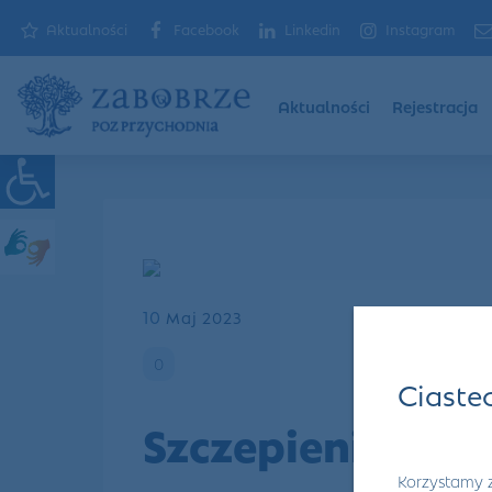
Aktualności
Facebook
Linkedin
Instagram
Aktualności
Rejestracja
10
Maj 2023
0
Ciaste
Szczepienie dla 
Korzystamy z