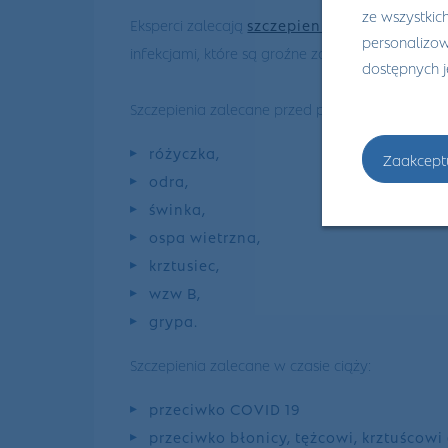
ze wszystkic
Eksperci zalecają
szczepienia
kobietom przed 
personalizowa
infekcjami, które są groźne zarówno dla ciężarn
dostępnych 
Szczepienia zalecane przed planowaną ciążą:
różyczka,
Zaakcept
odra,
świnka,
ospa wietrzna,
krztusiec,
wzw B,
grypa.
Szczepienia zalecane w czasie ciąży:
przeciwko COVID 19
przeciwko błonicy, tężcowi, krztuścowi