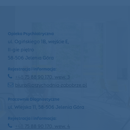
Opieka Psychiatryczna
ul. Ogińskiego 1B, wejście E,
II-gie piętro
58-506 Jelenia Góra
Rejestracja i informacja:
+48
75 88 90 170, wew. 3
biuro@przychodnia-zabobrze.pl
Pracownie Diagnostyczne
ul. Wiejska 11, 58-506 Jelenia Góra
Rejestracja i informacja:
+48
75 88 90 170, wew. 4