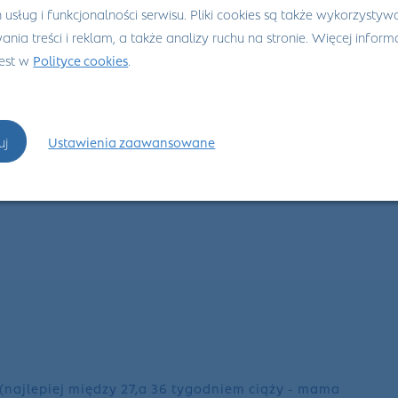
h usług i funkcjonalności serwisu. Pliki cookies są także wykorzysty
planowaną ciążą w celu ochrony przed bakteryjnymi i wirusowymi
nia treści i reklam, a także analizy ruchu na stronie. Więcej informa
ej, jak i płodu czy noworodka.
jest w
Polityce cookies
.
uj
Ustawienia zaawansowane
 (najlepiej między 27,a 36 tygodniem ciąży - mama