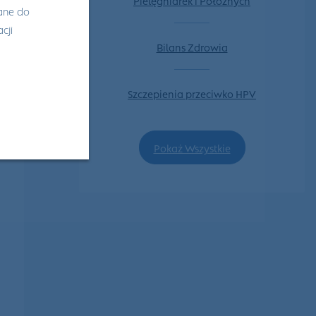
wane do
cji
Bilans Zdrowia
Szczepienia przeciwko HPV
Pokaż Wszystkie