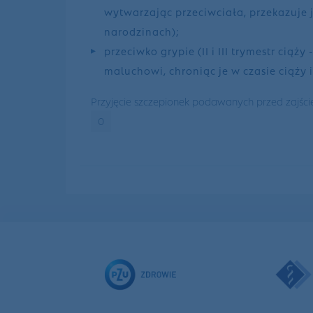
wytwarzając przeciwciała, przekazuje j
narodzinach);
przeciwko grypie (II i III trymestr cią
maluchowi, chroniąc je w czasie ciąży 
Przyjęcie szczepionek podawanych przed zajście
0