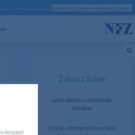
POZ Przychodnia Zabobrze
Zobacz: AOS Centrum Medyczne Zabobrze
akt
Zobacz Także
System BIletowy w Przychodni
Zabobrze
12 maja – Międzynarodowy Dzień
mu korzystać
Pielęgniarek i Położnych