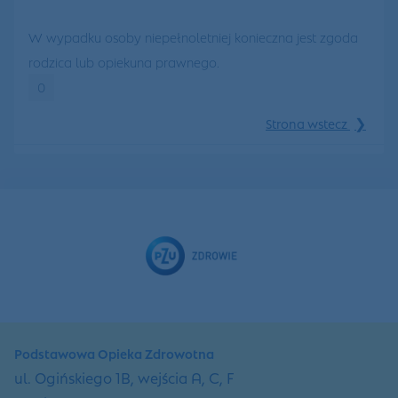
W wypadku osoby niepełnoletniej konieczna jest zgoda
rodzica lub opiekuna prawnego.
0
❯
Strona wstecz
Podstawowa Opieka Zdrowotna
ul. Ogińskiego 1B, wejścia A, C, F