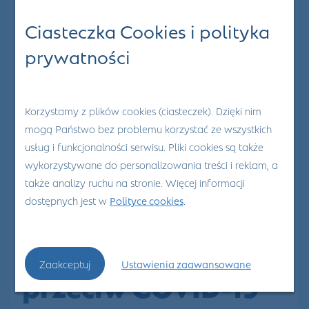
Ciasteczka Cookies i polityka
prywatności
Korzystamy z plików cookies (ciasteczek). Dzięki nim
mogą Państwo bez problemu korzystać ze wszystkich
usług i funkcjonalności serwisu. Pliki cookies są także
wykorzystywane do personalizowania treści i reklam, a
26
Lip 2021
także analizy ruchu na stronie. Więcej informacji
0
dostępnych jest w
Polityce cookies
.
Szczepienia
Zaakceptuj
Ustawienia zaawansowane
przeciw COVID-19