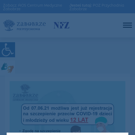
Zobacz: AOS Centrum Medyczne
Jesteś tutaj:
POZ Przychodnia
Zabobrze
Zabobrze