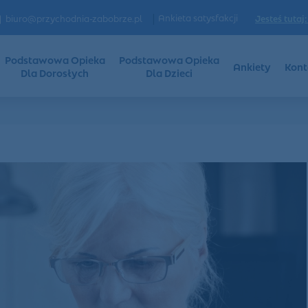
|
Ankieta satysfakcji
Jesteś tutaj:
biuro@przychodnia-zabobrze.pl
Podstawowa Opieka
Podstawowa Opieka
Ankiety
Kont
Dla Dorosłych
Dla Dzieci