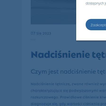
dostępnych 
Zaakcept
07
Sie 2023
Nadciśnienie tęt
Czym jest nadciśnienie tęt
Nadciśnienie tętnicze, zwane również wys
charakteryzująca się podwyższonymi wart
rozkurczowego. Prawidłowe ciśnienie kr
diagnozuje się, gdy wartości ciśnienia 