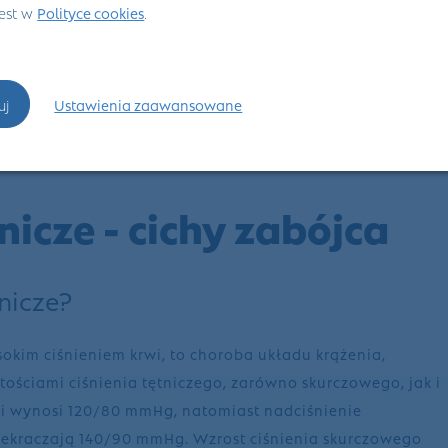
jest w
Polityce cookies
.
uj
Ustawienia zaawansowane
nicze - cichy zabójca
nicze?
okim ciśnieniem krwi, to choroba układu krążenia,
ościami ciśnienia tętniczego, zarówno skurczowego, jak i
wi wynosi 120/80 mmHg, natomiast nadciśnienie
przekraczają 140/90 mmHg. Wzrost ciśnienia skurczowego