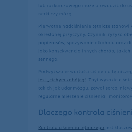
lub rozkurczowego może prowadzić do usz
nerki czy mózg.
Pierwotne nadciśnienie tętnicze stanowi 
określonej przyczyny. Czynniki ryzyka obe
papierosów, spożywanie alkoholu oraz die
jako konsekwencja innych chorób, takich
sennego.
Podwyższone wartości ciśnienia tętnicze
jest „cichym zabójcą”
. Zbyt wysokie ciśn
takich jak udar mózgu, zawał serca, niew
regularne mierzenie ciśnienia i monitoro
Dlaczego kontrola ciśnien
Kontrola ciśnienia tętniczego
jest kluczo