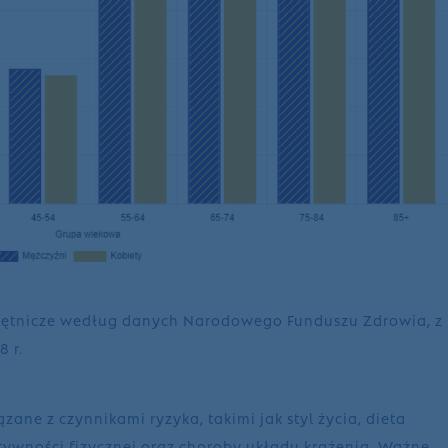
e tętnicze według danych Narodowego Funduszu Zdrowia, z
 r.
ązane z czynnikami ryzyka, takimi jak styl życia, dieta
ktywności fizycznej oraz choroby układu krążenia. Ważne