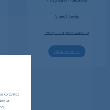
Bilans Zdrowia
Szczepienia przeciwko HPV
Pokaż Wszystkie
mu korzystać
wane do
cji