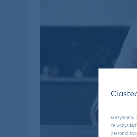
Ciaste
Korzystamy z
ze wszystkic
personalizowa