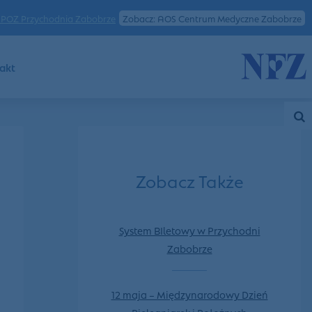
POZ Przychodnia Zabobrze
Zobacz: AOS Centrum Medyczne Zabobrze
akt
Zobacz Także
System BIletowy w Przychodni
Zabobrze
12 maja – Międzynarodowy Dzień
Pielęgniarek i Położnych