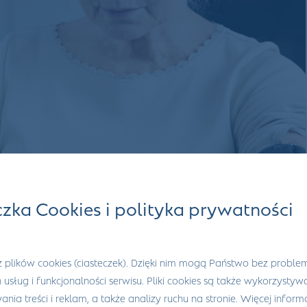
czka Cookies i polityka prywatności
 plików cookies (ciasteczek). Dzięki nim mogą Państwo bez proble
h usług i funkcjonalności serwisu. Pliki cookies są także wykorzysty
nia treści i reklam, a także analizy ruchu na stronie. Więcej informa