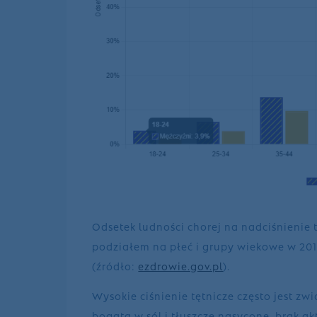
Odsetek ludności chorej na nadciśnieni
podziałem na płeć i grupy wiekowe w 2018
(źródło:
ezdrowie.gov.pl
).
Wysokie ciśnienie tętnicze często jest zwi
bogata w sól i tłuszcze nasycone, brak a