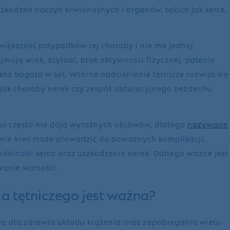
kodzeń naczyń krwionośnych i organów, takich jak serce,
większość przypadków tej choroby i nie ma jednej
jmują wiek, otyłość, brak aktywności fizycznej, palenie
ta bogata w sól. Wtórne nadciśnienie tętnicze rozwija się
 jak choroby nerek czy zespół obturacyjnego bezdechu
go często nie dają wyraźnych objawów, dlatego
nazywane
ienie krwi może prowadzić do poważnych komplikacji,
ydolność serca oraz uszkodzenie nerek. Dlatego ważne jest
wanie wartości.
ia tętniczego jest ważna?
wa dla zdrowia układu krążenia oraz zapobiegania wielu