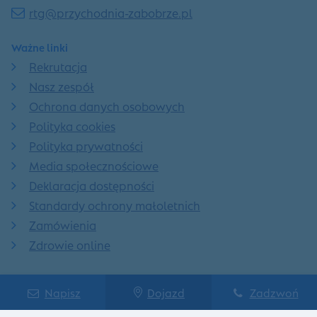
rtg@przychodnia-zabobrze.pl
Ważne linki
Rekrutacja
Nasz zespół
Ochrona danych osobowych
Polityka cookies
Polityka prywatności
Media społecznościowe
Deklaracja dostępności
Standardy ochrony małoletnich
Zamówienia
Zdrowie online
Znajdź nas na:
Napisz
Dojazd
Zadzwoń
Facebook
Linkedin
Instagram