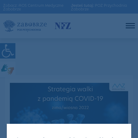
Zobacz: AOS Centrum Medyczne
Jesteś tutaj:
POZ Przychodnia
Zabobrze
Zabobrze