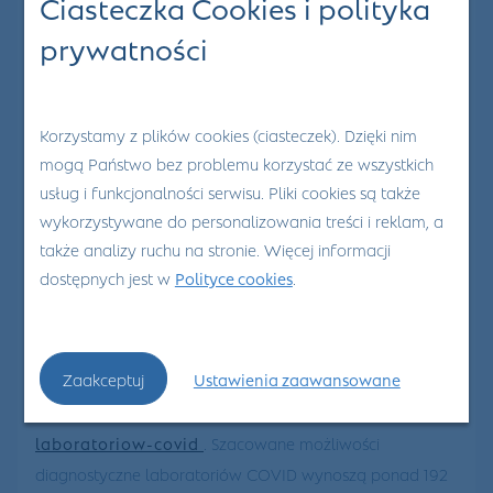
Ciasteczka Cookies i polityka
25
Sty 2022
prywatności
0
Aktualna lista
Korzystamy z plików cookies (ciasteczek). Dzięki nim
mogą Państwo bez problemu korzystać ze wszystkich
laboratoriów
usług i funkcjonalności serwisu. Pliki cookies są także
wykorzystywane do personalizowania treści i reklam, a
także analizy ruchu na stronie. Więcej informacji
COVID
dostępnych jest w
Polityce cookies
.
Aktualnie działa 322 laboratoriów COVID. Aktualna lista
Zaakceptuj
Ustawienia zaawansowane
laboratoriów zamieszczona jest na stronie:
https://www.gov.pl/web/zdrowie/lista-
laboratoriow-covid
. Szacowane możliwości
diagnostyczne laboratoriów COVID wynoszą ponad 192