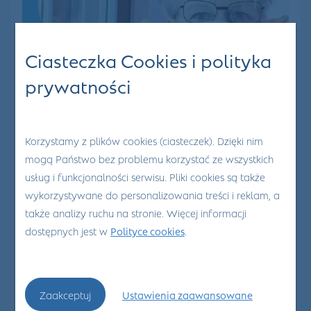
Ciasteczka Cookies i polityka
prywatności
Korzystamy z plików cookies (ciasteczek). Dzięki nim
mogą Państwo bez problemu korzystać ze wszystkich
30
Lis 2021
usług i funkcjonalności serwisu. Pliki cookies są także
wykorzystywane do personalizowania treści i reklam, a
0
także analizy ruchu na stronie. Więcej informacji
dostępnych jest w
Polityce cookies
.
Szczepienia
przeciw COVID-19
Zaakceptuj
Ustawienia zaawansowane