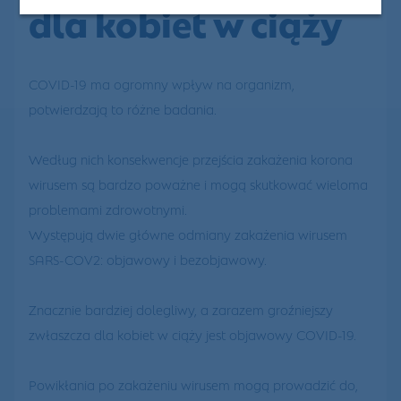
dla kobiet w ciąży
COVID-19 ma ogromny wpływ na organizm,
potwierdzają to różne badania.
Według nich konsekwencje przejścia zakażenia korona
wirusem są bardzo poważne i mogą skutkować wieloma
problemami zdrowotnymi.
Występują dwie główne odmiany zakażenia wirusem
SARS-COV2: objawowy i bezobjawowy.
Znacznie bardziej dolegliwy, a zarazem groźniejszy
zwłaszcza dla kobiet w ciąży jest objawowy COVID-19.
Powikłania po zakażeniu wirusem mogą prowadzić do,