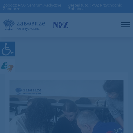
Zobacz: AOS Centrum Medyczne
Jesteś tutaj:
POZ Przychodnia
Zabobrze
Zabobrze