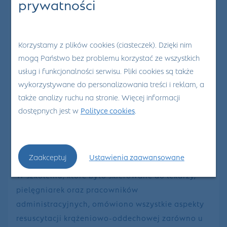
prywatności
W piątkowy poranek nasi pracownicy wzięli
Korzystamy z plików cookies (ciasteczek). Dzięki nim
udział w
Kursie Resuscytacji Krążeniowo-
mogą Państwo bez problemu korzystać ze wszystkich
Oddechowej
, organizowanym przez
divemed
.
usług i funkcjonalności serwisu. Pliki cookies są także
W ramach szkolenia pracownicy zapoznali się z
wykorzystywane do personalizowania treści i reklam, a
postępowaniem RKO (resuscytacja krążeniowo-
także analizy ruchu na stronie. Więcej informacji
dostępnych jest w
Polityce cookies
.
oddechowa)
oraz
podstawowymi zabiegami
resuscytacyjnymi
. Kurs obejmował również
standardy postępowania w ratownictwie
medycznym oraz ćwiczenia ratownicze.
Zaakceptuj
Ustawienia zaawansowane
W szkoleniu, które było skierowane do lekarzy,
pielęgniarek oraz pracowników
administracyjnych, omówiono wszystkie aspekty
resuscytacji krążeniowo-oddechowej zarówno u