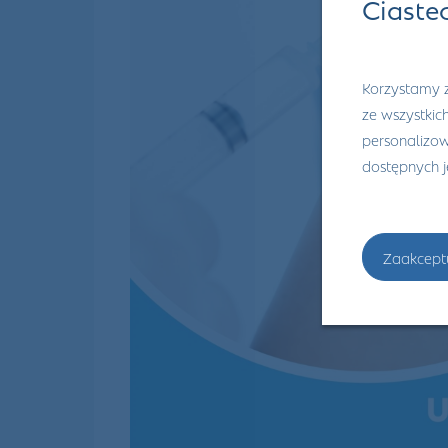
Ciaste
Korzystamy z
ze wszystkic
personalizowa
dostępnych 
Zaakcept