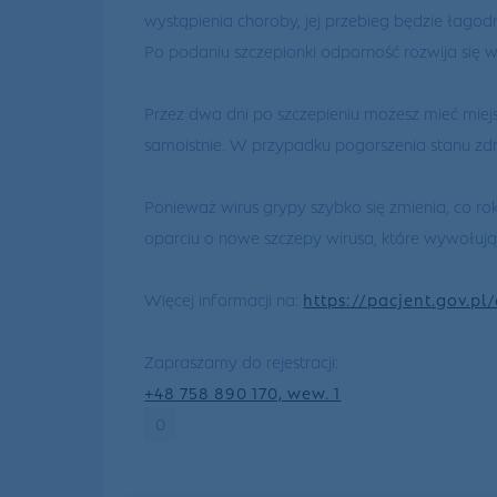
wystąpienia choroby, jej przebieg będzie łagodn
Po podaniu szczepionki odporność rozwija się w
Przez dwa dni po szczepieniu możesz mieć miejs
samoistnie. W przypadku pogorszenia stanu zdro
Ponieważ wirus grypy szybko się zmienia, co r
oparciu o nowe szczepy wirusa, które wywołują
Więcej informacji na:
https://pacjent.gov.p
Zapraszamy do rejestracji:
+48 758 890 170, wew. 1
0