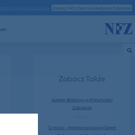
POZ Przychodnia Zabobrze
Zobacz: AOS Centrum Medyczne Zabobrze
akt
Zobacz Także
System BIletowy w Przychodni
Zabobrze
12 maja – Międzynarodowy Dzień
Pielęgniarek i Położnych