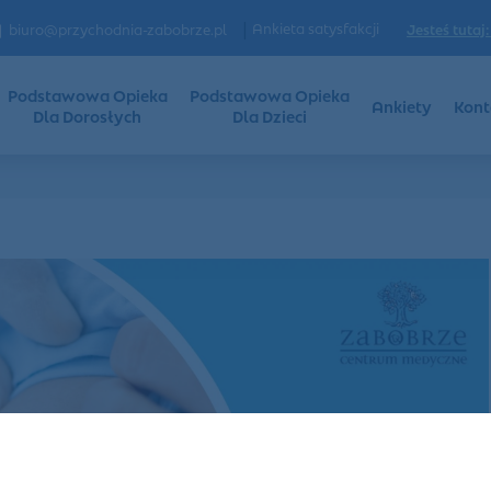
|
Ankieta satysfakcji
Jesteś tutaj:
biuro@przychodnia-zabobrze.pl
Podstawowa Opieka
Podstawowa Opieka
Ankiety
Kont
Dla Dorosłych
Dla Dzieci