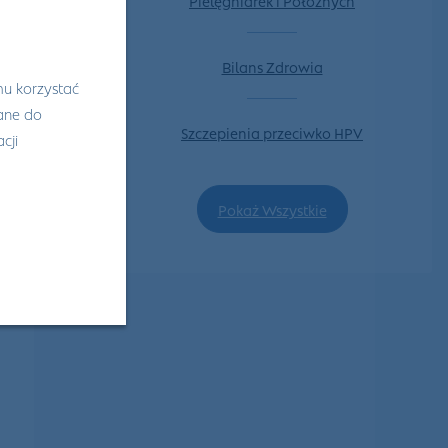
Bilans Zdrowia
mu korzystać
wane do
Szczepienia przeciwko HPV
cji
Pokaż Wszystkie