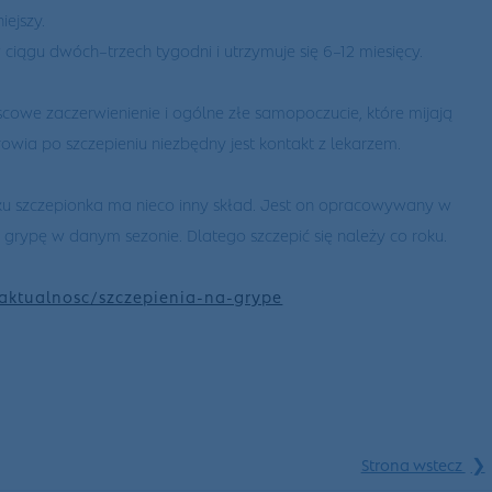
iejszy.
 ciągu dwóch–trzech tygodni i utrzymuje się 6–12 miesięcy.
cowe zaczerwienienie i ogólne złe samopoczucie, które mijają
wia po szczepieniu niezbędny jest kontakt z lekarzem.
oku szczepionka ma nieco inny skład. Jest on opracowywany w
 grypę w danym sezonie. Dlatego szczepić się należy co roku.
l/aktualnosc/szczepienia-na-grype
❯
Strona wstecz