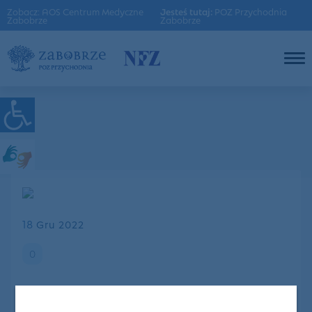
Zobacz: AOS Centrum Medyczne
Jesteś tutaj:
POZ Przychodnia
Zabobrze
Zabobrze
18
Gru 2022
0
Opieka nad