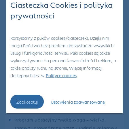
Ciasteczka Cookies i polityka
wcześniakiem.
prywatności
Programy
Korzystamy z plików cookies (ciasteczek). Dzięki nim
pomocowe
mogą Państwo bez problemu korzystać ze wszystkich
usług i funkcjonalności serwisu. Pliki cookies są także
wykorzystywane do personalizowania treści i reklam, a
Opieka nad wcześniakiem jest nierzadko sporym
także analizy ruchu na stronie. Więcej informacji
wyzwaniem, który może mieć jednocześnie związek z
dostępnych jest w
Polityce cookies
.
zamartwianiem się rodziców o stan zdrowia dziecka.
Niewiele osób wie, że istnieją specjalne programy, które
mają na celu wsparcie rodziców wcześniaków.
Zaakceptuj
Ustawienia zaawansowane
Należą do nich:
Program Dotacyjny “Mała waga – wielka
sprawa” prowadzony przez Fundację Kolorowy