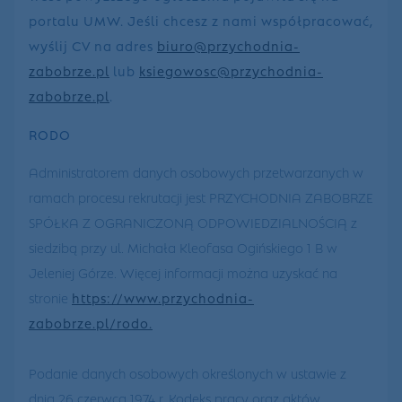
portalu UMW. Jeśli chcesz z nami współpracować,
wyślij CV na adres
biuro@przychodnia-
zabobrze.pl
lub
ksiegowosc@przychodnia-
zabobrze.pl
.
RODO
Administratorem danych osobowych przetwarzanych w
ramach procesu rekrutacji jest PRZYCHODNIA ZABOBRZE
SPÓŁKA Z OGRANICZONĄ ODPOWIEDZIALNOŚCIĄ z
siedzibą przy ul. Michała Kleofasa Ogińskiego 1 B w
Jeleniej Górze. Więcej informacji można uzyskać na
stronie
https://www.przychodnia-
zabobrze.pl/rodo.
Podanie danych osobowych określonych w ustawie z
dnia 26 czerwca 1974 r. Kodeks pracy oraz aktów