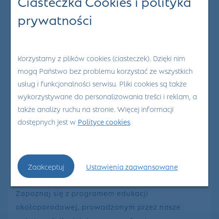
Ciasteczka Cookies i polityka
jest stworzona właśnie dla Ciebie!
prywatności
Dlaczego warto do nas
dołączyć?
Korzystamy z plików cookies (ciasteczek). Dzięki nim
mogą Państwo bez problemu korzystać ze wszystkich
usług i funkcjonalności serwisu. Pliki cookies są także
Zdobądź doświadczenie w jednej z wiodących
wykorzystywane do personalizowania treści i reklam, a
placówek medycznych w regionie. Pracuj w
także analizy ruchu na stronie. Więcej informacji
komfortowych warunkach z dostępem do
dostępnych jest w
Polityce cookies
.
nowoczesnych pracowni diagnostycznych,
poradni specjalistycznych i laboratorium. Poznaj
naszą działalność w zakresie badań klinicznych,
które prowadzimy we współpracy z lekarzami
Zaakceptuj
Ustawienia zaawansowane
podstawowej i specjalistycznej opieki medycznej.
Zapoznaj się z programem edukacji
okołoporodowej, prowadzonym przez nasze