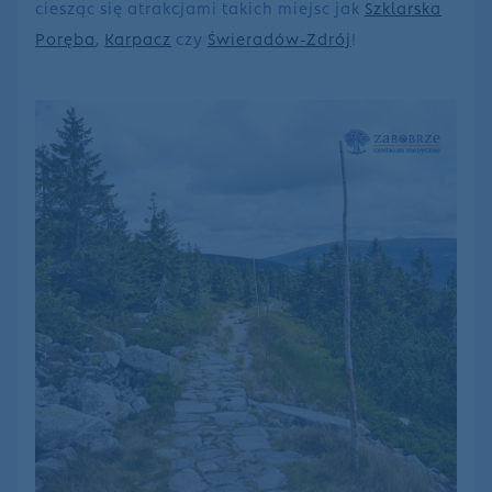
ciesząc się atrakcjami takich miejsc jak
Szklarska
Poręba
,
Karpacz
czy
Świeradów-Zdrój
!