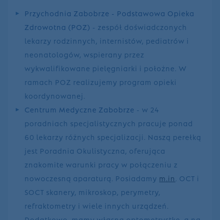
Przychodnia Zabobrze - Podstawowa Opieka
Zdrowotna (POZ)
- zespół doświadczonych
lekarzy rodzinnych, internistów, pediatrów i
neonatologów, wspierany przez
wykwalifikowane pielęgniarki i położne. W
ramach POZ realizujemy program opieki
koordynowanej.
Centrum Medyczne Zabobrze
- w 24
poradniach specjalistycznych pracuje ponad
60 lekarzy różnych specjalizacji. Naszą perełką
jest Poradnia Okulistyczna, oferująca
znakomite warunki pracy w połączeniu z
nowoczesną aparaturą. Posiadamy
m.in
. OCT i
SOCT skanery, mikroskop, perymetry,
refraktometry i wiele innych urządzeń.
Dodatkowo, mamy własną optometrystkę, a na