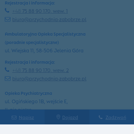
Rejestracja i informacja:
+48
75 88 90 170, wew. 1
biuro@przychodnia-zabobrze.pl
Ambulatoryjna Opieka Specjalistyczna
(poradnie specjalistyczne)
ul. Wiejska 11, 58-506 Jelenia Góra
Rejestracja i informacja:
+48
75 88 90 170, wew. 2
biuro@przychodnia-zabobrze.pl
Opieka Psychiatryczna
ul. Ogińskiego 1B, wejście E,
II-gie piętro
Napisz
Dojazd
Zadzwoń
58-506 Jelenia Góra
Rejestracja i informacja: