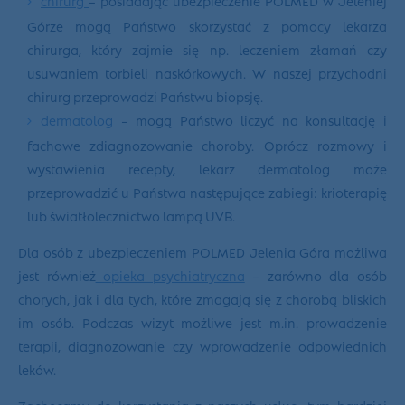
Górze mogą Państwo skorzystać z pomocy lekarza
chirurga, który zajmie się np. leczeniem złamań czy
usuwaniem torbieli naskórkowych. W naszej przychodni
chirurg przeprowadzi Państwu biopsję.
dermatolog
– mogą Państwo liczyć na konsultację i
fachowe zdiagnozowanie choroby. Oprócz rozmowy i
wystawienia recepty, lekarz dermatolog może
przeprowadzić u Państwa następujące zabiegi: krioterapię
lub światłolecznictwo lampą UVB.
Dla osób z ubezpieczeniem POLMED Jelenia Góra możliwa
jest również
opieka psychiatryczna
– zarówno dla osób
chorych, jak i dla tych, które zmagają się z chorobą bliskich
im osób. Podczas wizyt możliwe jest m.in. prowadzenie
terapii, diagnozowanie czy wprowadzenie odpowiednich
leków.
Zachęcamy do korzystania z naszych usług, tym bardziej