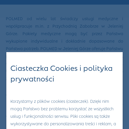
POLMED od wielu lat świadczy usługi medyczne i
współpracuje m.in. z Przychodnią Zabobrze w Jeleniej
Górze. Pakiety medyczne mogą być przez Państwa
wykupione indywidualne i dokładnie dopasowane do
Państwa potrzeb. POLMED w Jeleniej Górze oferuje Państwu
pakiety pojedyncze
– dla kobiety, mężczyzny, seniora,
studenta, dziecka – ale również
pakiety rodzinne
.
Ciasteczka Cookies i polityka
Ubezpieczenie POLMED może być też ubezpieczeniem
prywatności
zapewnionym przez Państwa zakład pracy.
Jak umówić się na wizytę, kiedy
Korzystamy z plików cookies (ciasteczek). Dzięki nim
ma się ubezpieczenie POLMED
mogą Państwo bez problemu korzystać ze wszystkich
Jelenia Góra?
usług i funkcjonalności serwisu. Pliki cookies są także
wykorzystywane do personalizowania treści i reklam, a