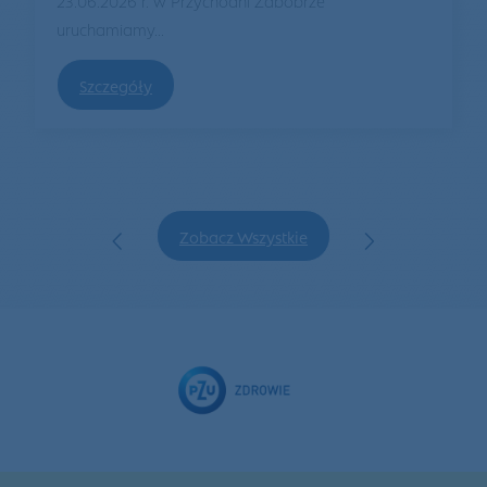
uruchamiamy...
Szczegóły
‹
›
Zobacz Wszystkie