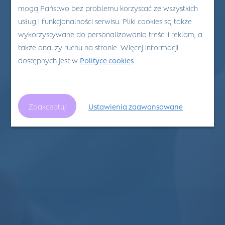
mogą Państwo bez problemu korzystać ze wszystkich
usług i funkcjonalności serwisu. Pliki cookies są także
wykorzystywane do personalizowania treści i reklam, a
także analizy ruchu na stronie. Więcej informacji
dostępnych jest w
Polityce cookies
.
Zaakceptuj
Ustawienia zaawansowane