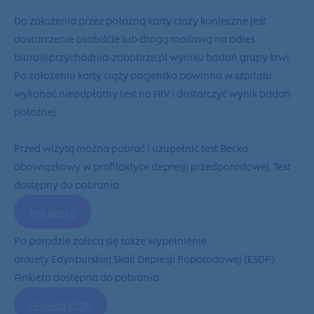
Do założenia przez położną karty ciąży konieczne jest
dostarczenie osobiśćie lub drogą mailową na adres
biuro@przychodnia-zabobrze.pl wyniku badań grupy krwi.
Po założeniu karty ciąży pacjentka powinna w szpitalu
wykonać nieodpłatny test na HIV i dostarczyć wynik badań
położnej.
Przed wizytą można pobrać i uzupełnić test Becka
obowiązkowy w profilaktyce depresji przedporodowej. Test
dostępny do pobrania:
Test Becka
Po porodzie zaleca się także wypełnienie
ankiety Edynburskiej Skali Depresji Poporodowej (ESDP).
Ankieta dostępna do pobrania:
Ankieta ESDP