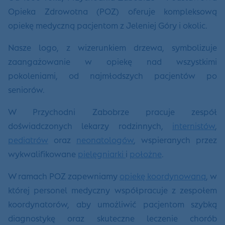
Opieka Zdrowotna (POZ) oferuje kompleksową
opiekę medyczną pacjentom z Jeleniej Góry i okolic.
Nasze logo, z wizerunkiem drzewa, symbolizuje
zaangażowanie w opiekę nad wszystkimi
pokoleniami, od najmłodszych pacjentów po
seniorów.
W Przychodni Zabobrze pracuje zespół
doświadczonych lekarzy rodzinnych,
internistów
,
pediatrów
oraz
neonatologów
, wspieranych przez
wykwalifikowane
pielęgniarki
i
położne
.
W ramach POZ zapewniamy
opiekę koordynowaną
, w
której personel medyczny współpracuje z zespołem
koordynatorów, aby umożliwić pacjentom szybką
diagnostykę oraz skuteczne leczenie chorób