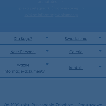
prenatalna
opieka pielęgniarki Środowiskowej
Ważne informacje/dokumenty
Dla Kogo?
Świadczenia
Nasz Personel
Galeria
Ważne
Kontakt
informacje/dokumenty
Od 1999 roku, Przychodnia Zabobrze – Podstawowa