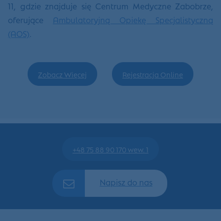
11, gdzie znajduje się Centrum Medyczne Zabobrze,
oferujące
Ambulatoryjną Opiekę Specjalistyczną
(AOS)
.
Zobacz Więcej
Rejestracja Online
+48 75 88 90 170 wew. 1
Napisz do nas