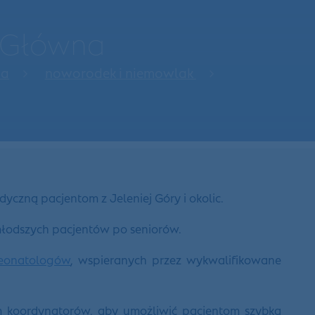
a Główna
na
noworodek i niemowlak
zną pacjentom z Jeleniej Góry i okolic.
młodszych pacjentów po seniorów.
eonatologów
, wspieranych przez wykwalifikowane
m koordynatorów, aby umożliwić pacjentom szybką