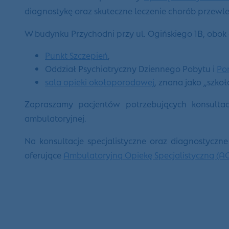
diagnostykę oraz skuteczne leczenie chorób przewle
W budynku Przychodni przy ul. Ogińskiego 1B, obok g
Punkt Szczepień
,
Oddział Psychiatryczny Dziennego Pobytu i
Po
sala opieki okołoporodowej
, znana jako „szkoł
Zapraszamy pacjentów potrzebujących konsultacji
ambulatoryjnej.
Na konsultacje specjalistyczne oraz diagnostyczn
oferujące
Ambulatoryjną Opiekę Specjalistyczną (A