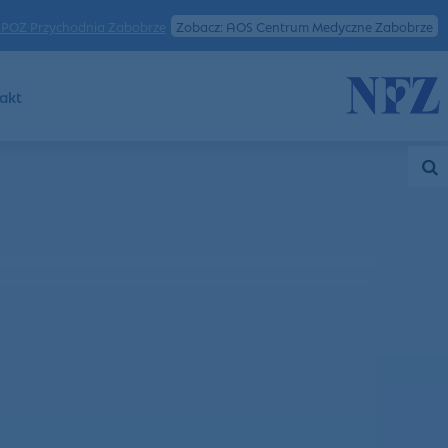
POZ Przychodnia Zabobrze
Zobacz: AOS Centrum Medyczne Zabobrze
akt