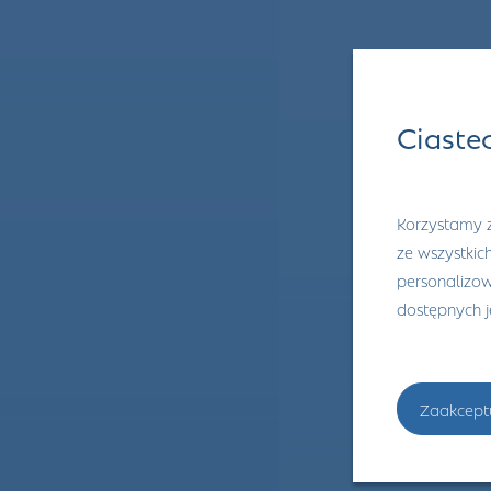
Ciaste
Korzystamy z
ze wszystkic
personalizowa
dostępnych 
Zaakcept