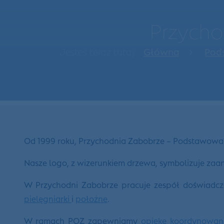
Przycho
Jesteś teraz tutaj:
Główna
Pods
Od 1999 roku, Przychodnia Zabobrze – Podstawowa 
Nasze logo, z wizerunkiem drzewa, symbolizuje za
W Przychodni Zabobrze pracuje zespół doświadcz
pielęgniarki
i
położne
.
W ramach POZ zapewniamy
opiekę koordynowan