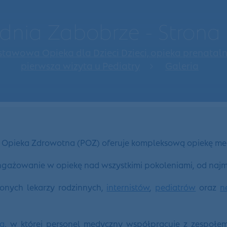
dnia Zabobrze - Stron
tawowa Opieka dla Dzieci Dzieci, opieka prenatal
pierwsza wizyta u Pediatry
Galeria
Opieka Zdrowotna (POZ) oferuje kompleksową opiekę medyc
angażowanie w opiekę nad wszystkimi pokoleniami, od naj
onych lekarzy rodzinnych,
internistów
,
pediatrów
oraz
n
ą
, w której personel medyczny współpracuje z zespołe