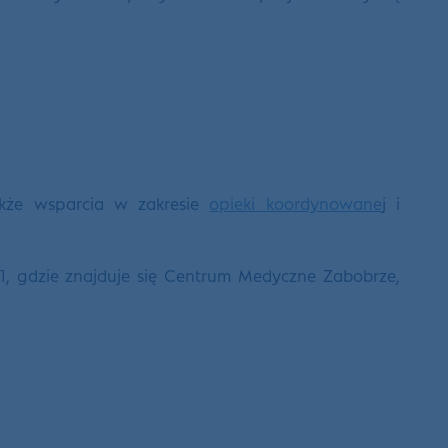
akże wsparcia w zakresie
opieki koordynowane
j i
11, gdzie znajduje się Centrum Medyczne Zabobrze,