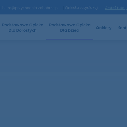
|
Ankieta satysfakcji
Jesteś tutaj:
biuro@przychodnia-zabobrze.pl
Podstawowa Opieka
Podstawowa Opieka
Ankiety
Kont
Dla Dorosłych
Dla Dzieci