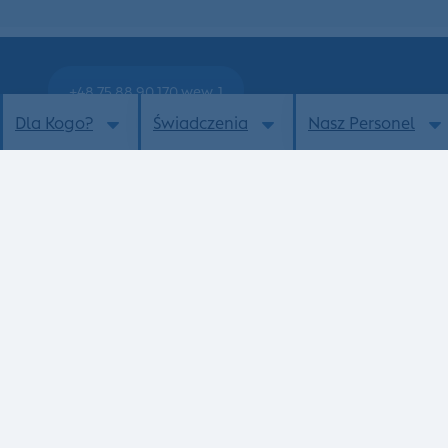
+48 75 88 90 170 wew. 1
Dla Kogo?
Świadczenia
Nasz Personel