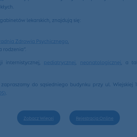
kłych.
abinetów lekarskich, znajdują się:
radnia Zdrowia Psychicznego
,
a rodzenia”.
 internistycznej,
pediatrycznej
,
neonatologicznej
, a t
e zapraszamy do sąsiedniego budynku przy ul. Wiejskiej 
OS)
.
Zobacz Więcej
Rejestracja Online