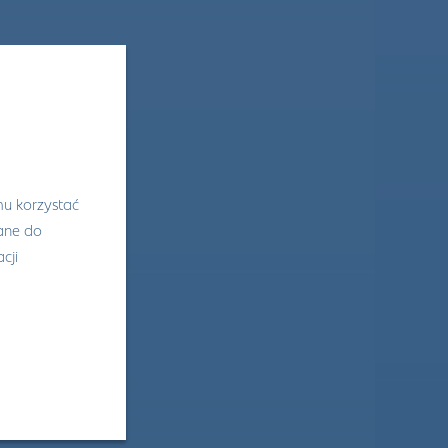
mu korzystać
wane do
cji