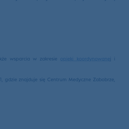
akże wsparcia w zakresie
opieki koordynowane
j i
11, gdzie znajduje się Centrum Medyczne Zabobrze,