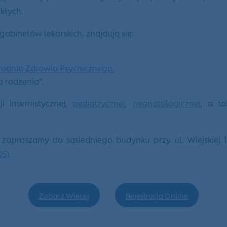
kłych.
abinetów lekarskich, znajdują się:
radnia Zdrowia Psychicznego
,
a rodzenia”.
 internistycznej,
pediatrycznej
,
neonatologicznej
, a t
e zapraszamy do sąsiedniego budynku przy ul. Wiejskiej 
OS)
.
Zobacz Więcej
Rejestracja Online