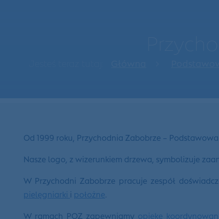
Przycho
Jesteś teraz tutaj:
Główna
Podstawowa
Od 1999 roku, Przychodnia Zabobrze – Podstawowa 
Nasze logo, z wizerunkiem drzewa, symbolizuje za
W Przychodni Zabobrze pracuje zespół doświadcz
pielęgniarki
i
położne
.
W ramach POZ zapewniamy
opiekę koordynowan