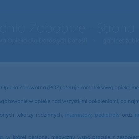
dnia Zabobrze - Stron
 Opieka dla Dorosłych Dorośli
gabinet zab
Opieka Zdrowotna (POZ) oferuje kompleksową opiekę medyc
angażowanie w opiekę nad wszystkimi pokoleniami, od naj
onych lekarzy rodzinnych,
internistów
,
pediatrów
oraz
n
ą
, w której personel medyczny współpracuje z zespołe