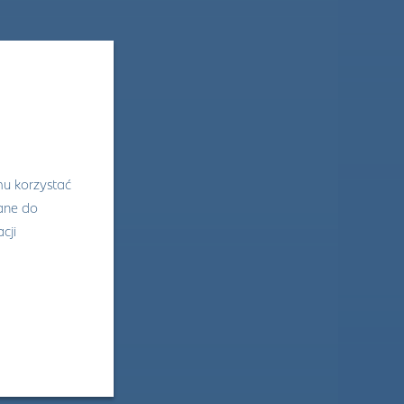
mu korzystać
wane do
cji