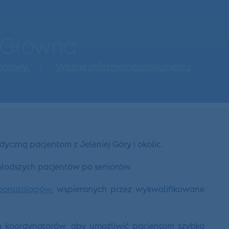
a Główna
iegowy
Ważne informacje/dokumenty
zną pacjentom z Jeleniej Góry i okolic.
młodszych pacjentów po seniorów.
eonatologów
, wspieranych przez wykwalifikowane
m koordynatorów, aby umożliwić pacjentom szybką