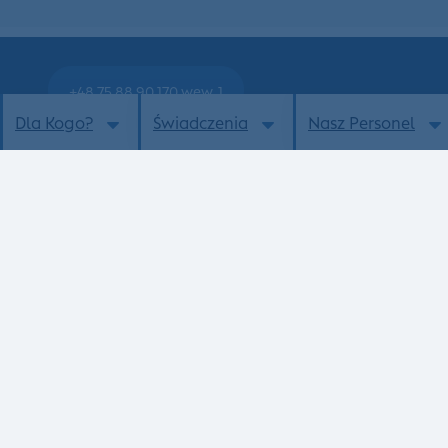
+48 75 88 90 170 wew. 1
Dla Kogo?
Świadczenia
Nasz Personel