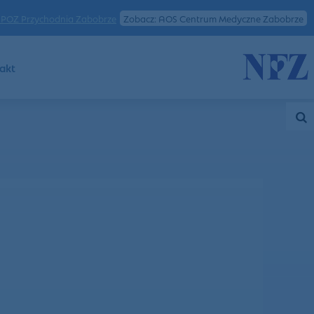
POZ Przychodnia Zabobrze
Zobacz: AOS Centrum Medyczne Zabobrze
akt