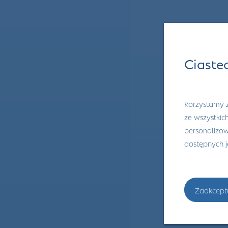
Ciaste
Korzystamy z
ze wszystkic
personalizowa
dostępnych 
Zaakcept