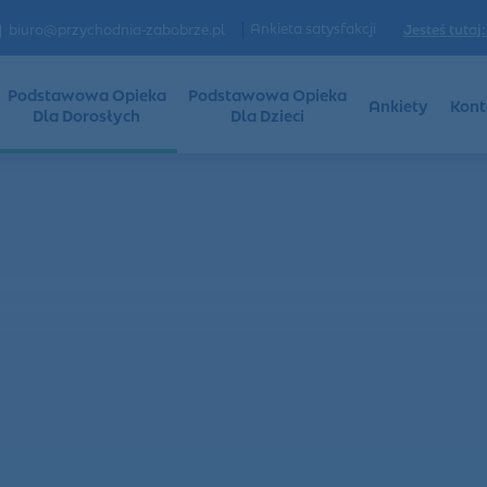
|
Ankieta satysfakcji
Jesteś tutaj:
biuro@przychodnia-zabobrze.pl
Podstawowa Opieka
Podstawowa Opieka
Ankiety
Kont
Dla Dorosłych
Dla Dzieci