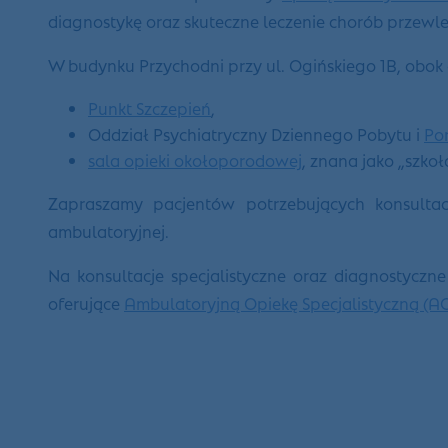
diagnostykę oraz skuteczne leczenie chorób przewle
W budynku Przychodni przy ul. Ogińskiego 1B, obok g
Punkt Szczepień
,
Oddział Psychiatryczny Dziennego Pobytu i
Po
sala opieki okołoporodowej
, znana jako „szkoł
Zapraszamy pacjentów potrzebujących konsultacji
ambulatoryjnej.
Na konsultacje specjalistyczne oraz diagnostyczn
oferujące
Ambulatoryjną Opiekę Specjalistyczną (A