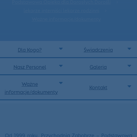
Podstawowa Opieka dla Dorosłych Dorośli
lekarze interniści lekarze rodzinni
Ważne informacje/dokumenty
Dla Kogo?
Świadczenia
Nasz Personel
Galeria
Ważne
Kontakt
informacje/dokumenty
Od 1999 roku, Przychodnia Zabobrze – Podstawowa