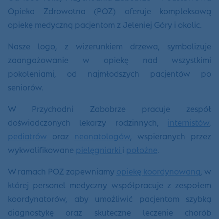
Opieka Zdrowotna (POZ) oferuje kompleksową
opiekę medyczną pacjentom z Jeleniej Góry i okolic.
Nasze logo, z wizerunkiem drzewa, symbolizuje
zaangażowanie w opiekę nad wszystkimi
pokoleniami, od najmłodszych pacjentów po
seniorów.
W Przychodni Zabobrze pracuje zespół
doświadczonych lekarzy rodzinnych,
internistów
,
pediatrów
oraz
neonatologów
, wspieranych przez
wykwalifikowane
pielęgniarki
i
położne
.
W ramach POZ zapewniamy
opiekę koordynowaną
, w
której personel medyczny współpracuje z zespołem
koordynatorów, aby umożliwić pacjentom szybką
diagnostykę oraz skuteczne leczenie chorób