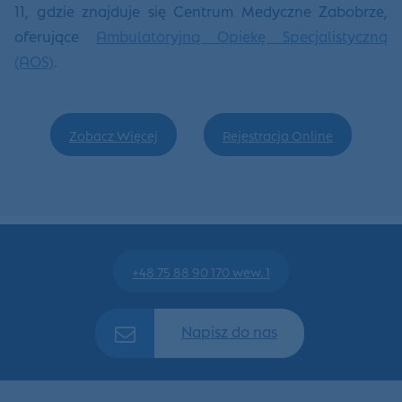
11, gdzie znajduje się Centrum Medyczne Zabobrze,
oferujące
Ambulatoryjną Opiekę Specjalistyczną
(AOS)
.
Zobacz Więcej
Rejestracja Online
+48 75 88 90 170 wew. 1
Napisz do nas