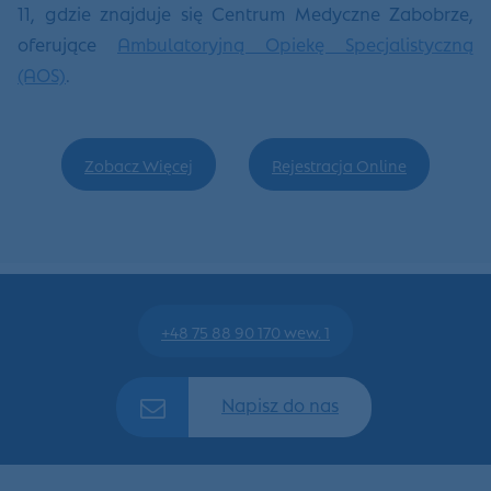
11, gdzie znajduje się Centrum Medyczne Zabobrze,
oferujące
Ambulatoryjną Opiekę Specjalistyczną
(AOS)
.
Zobacz Więcej
Rejestracja Online
+48 75 88 90 170 wew. 1
Napisz do nas