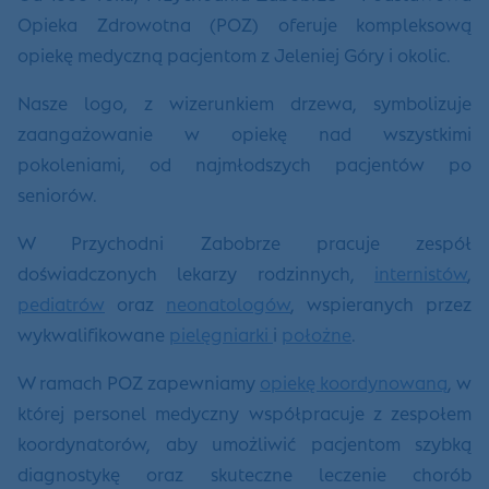
Opieka Zdrowotna (POZ) oferuje kompleksową
opiekę medyczną pacjentom z Jeleniej Góry i okolic.
Nasze logo, z wizerunkiem drzewa, symbolizuje
zaangażowanie w opiekę nad wszystkimi
pokoleniami, od najmłodszych pacjentów po
seniorów.
W Przychodni Zabobrze pracuje zespół
doświadczonych lekarzy rodzinnych,
internistów
,
pediatrów
oraz
neonatologów
, wspieranych przez
wykwalifikowane
pielęgniarki
i
położne
.
W ramach POZ zapewniamy
opiekę koordynowaną
, w
której personel medyczny współpracuje z zespołem
koordynatorów, aby umożliwić pacjentom szybką
diagnostykę oraz skuteczne leczenie chorób