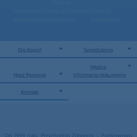
Główna
Podstawowa Opieka dla Dorosłych Dorośli
pielęgniarka środowiskowa
Świadczenia
Dla Kogo?
Świadczenia
Ważne
Nasz Personel
informacje/dokumenty
Kontakt
Od 1999 roku, Przychodnia Zabobrze – Podstawowa