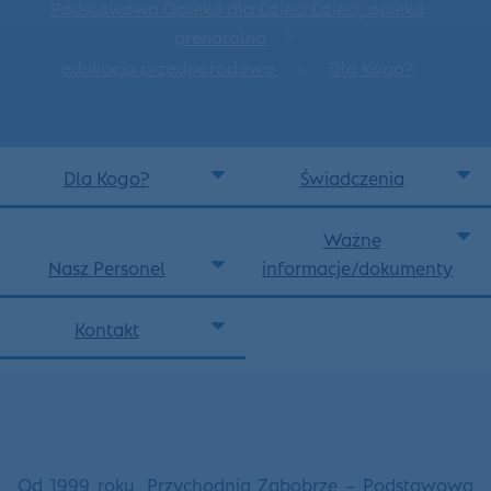
Podstawowa Opieka dla Dzieci Dzieci, opieka
prenatalna
edukacja przedporodowa
Dla Kogo?
Dla Kogo?
Świadczenia
Ważne
Nasz Personel
informacje/dokumenty
Kontakt
Od 1999 roku, Przychodnia Zabobrze – Podstawowa