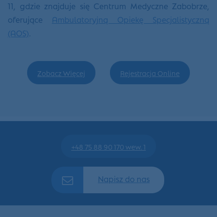
11, gdzie znajduje się Centrum Medyczne Zabobrze,
oferujące
Ambulatoryjną Opiekę Specjalistyczną
(AOS)
.
Zobacz Więcej
Rejestracja Online
+48 75 88 90 170 wew. 1
Napisz do nas