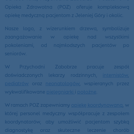
Opieka Zdrowotna (POZ) oferuje kompleksową
opiekę medyczną pacjentom z Jeleniej Góry i okolic.
Nasze logo, z wizerunkiem drzewa, symbolizuje
zaangażowanie w opiekę nad wszystkimi
pokoleniami, od najmłodszych pacjentów po
seniorów.
W Przychodni Zabobrze pracuje zespół
doświadczonych lekarzy rodzinnych,
internistów
,
pediatrów
oraz
neonatologów
, wspieranych przez
wykwalifikowane
pielęgniarki
i
położne
.
W ramach POZ zapewniamy
opiekę koordynowaną
, w
której personel medyczny współpracuje z zespołem
koordynatorów, aby umożliwić pacjentom szybką
diagnostykę oraz skuteczne leczenie chorób