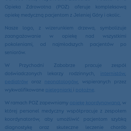
Opieka Zdrowotna (POZ) oferuje kompleksową
opiekę medyczną pacjentom z Jeleniej Góry i okolic.
Nasze logo, z wizerunkiem drzewa, symbolizuje
zaangażowanie w opiekę nad wszystkimi
pokoleniami, od najmłodszych pacjentów po
seniorów.
W Przychodni Zabobrze pracuje zespół
doświadczonych lekarzy rodzinnych,
internistów
,
pediatrów
oraz
neonatologów
, wspieranych przez
wykwalifikowane
pielęgniarki
i
położne
.
W ramach POZ zapewniamy
opiekę koordynowaną
, w
której personel medyczny współpracuje z zespołem
koordynatorów, aby umożliwić pacjentom szybką
diagnostykę oraz skuteczne leczenie chorób