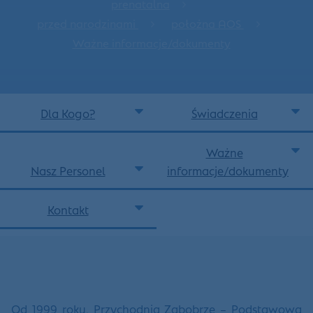
prenatalna
przed narodzinami
położna AOS
Ważne informacje/dokumenty
Dla Kogo?
Świadczenia
Ważne
Nasz Personel
informacje/dokumenty
Kontakt
Od 1999 roku, Przychodnia Zabobrze – Podstawowa