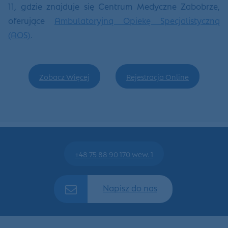
11, gdzie znajduje się Centrum Medyczne Zabobrze,
oferujące
Ambulatoryjną Opiekę Specjalistyczną
(AOS)
.
Zobacz Więcej
Rejestracja Online
+48 75 88 90 170 wew. 1
Napisz do nas